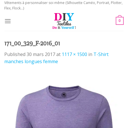
Skip
Vêtements à personnaliser soi même (Silhouette Caméo, Portrait, Plotter,
Flex, Flock...)
to
content
0
171_00_329_F-2016_01
Published
30 mars 2017
at
1117 × 1500
in
T-Shirt
manches longues femme