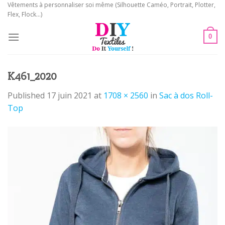
Skip
Vêtements à personnaliser soi même (Silhouette Caméo, Portrait, Plotter,
Flex, Flock...)
to
content
0
K461_2020
Published
17 juin 2021
at
1708 × 2560
in
Sac à dos Roll-
Top