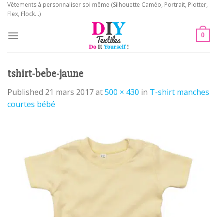
Skip
Vêtements à personnaliser soi même (Silhouette Caméo, Portrait, Plotter,
Flex, Flock...)
to
content
0
tshirt-bebe-jaune
Published
21 mars 2017
at
500 × 430
in
T-shirt manches
courtes bébé