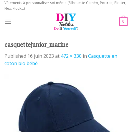
Skip
Vêtements à personnaliser soi même (Silhouette Caméo, Portrait, Plotter,
Flex, Flock...)
to
content
0
casquettejunior_marine
Published
16 juin 2023
at
472 × 330
in
Casquette en
coton bio bébé