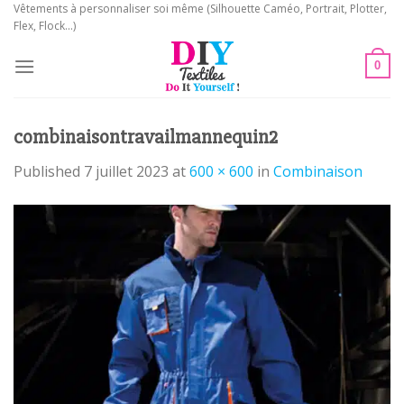
Skip
Vêtements à personnaliser soi même (Silhouette Caméo, Portrait, Plotter,
Flex, Flock...)
to
content
0
combinaisontravailmannequin2
Published
7 juillet 2023
at
600 × 600
in
Combinaison