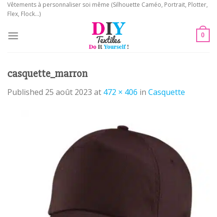
Skip
Vêtements à personnaliser soi même (Silhouette Caméo, Portrait, Plotter,
Flex, Flock...)
to
content
0
casquette_marron
Published
25 août 2023
at
472 × 406
in
Casquette