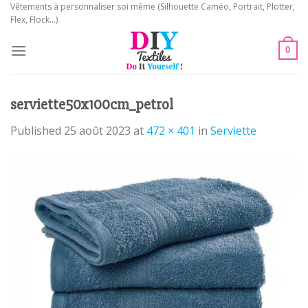
Skip
Vêtements à personnaliser soi même (Silhouette Caméo, Portrait, Plotter,
Flex, Flock...)
to
content
0
serviette50x100cm_petrol
Published
25 août 2023
at
472 × 401
in
Serviette