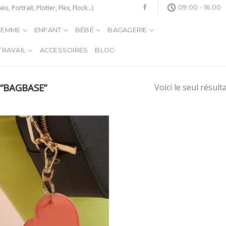
Portrait, Plotter, Flex, Flock...)
09:00 - 16:00
FEMME
ENFANT
BÉBÉ
BAGAGERIE
TRAVAIL
ACCESSOIRES
BLOG
 “BAGBASE”
Voici le seul résult