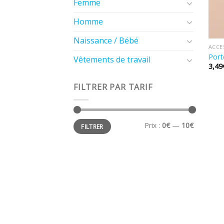
Femme
Homme
Naissance / Bébé
ACCE
Port
Vêtements de travail
3,49
FILTRER PAR TARIF
Prix
Prix
Prix :
0€
—
10€
FILTRER
min
max